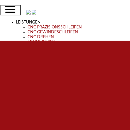
LEISTUNGEN
CNC PRÄZISIONSSCHLEIFEN
CNC GEWINDESCHLEIFEN
CNC DREHEN
LOHNMESSEN
BAUGRUPPENMONTAGE
KONSIGNATION
RAHMENBESTELLUNGEN
VEREDELUNG
ÜBERSICHT
BRANCHEN
MASCHINENBAU
KOMMERZIELLER DRUCK
LUFTFAHRT
HYDRAULIKBLÖCKE UND VERTEILER
BAUGRUPPENFERTIGUNG
SCHMIEDETEILE
INDUSTRIE 4.0
QUALITÄT
EISENBAHN
MEDIZINTECHNIK
UNTERNEHMEN